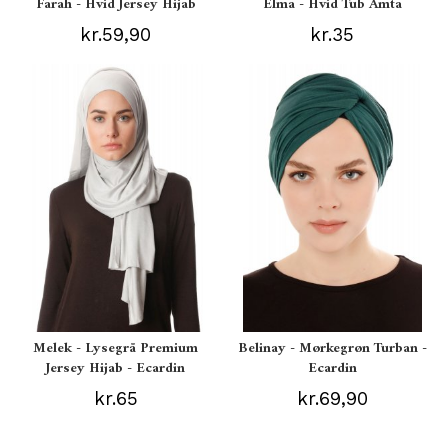
Farah - Hvid Jersey Hijab
Elma - Hvid Tub Amta
kr.59,90
kr.35
Melek - Lysegrå Premium
Belinay - Mørkegrøn Turban -
Jersey Hijab - Ecardin
Ecardin
kr.65
kr.69,90