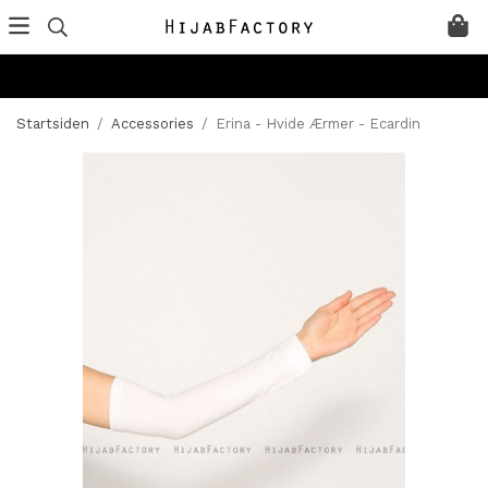
Startsiden
/
Accessories
/
Erina - Hvide Ærmer - Ecardin