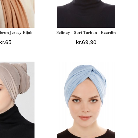
ebrun Jersey Hijab
Belinay - Sort Turban - Ecardin
kr.65
kr.69,90