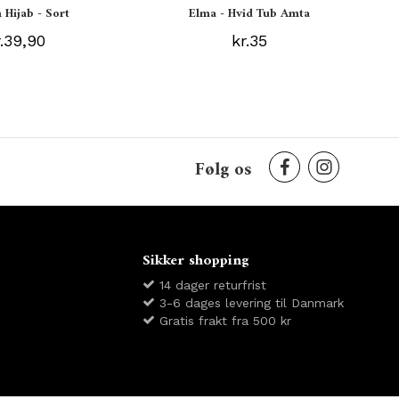
 Hijab - Sort
Elma - Hvid Tub Amta
r.39,90
kr.35
Følg os
Sikker shopping
14 dager returfrist
3-6 dages levering til Danmark
Gratis frakt fra 500 kr