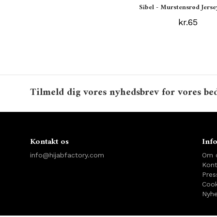
Sibel - Murstensrød Jerse
kr.65
Tilmeld dig vores nyhedsbrev for vores bed
Kontakt os
Inf
info@hijabfactory.com
Om 
Kont
Pres
Cook
Nyhe