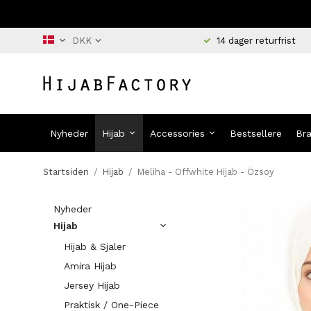
14 dager returfrist
Nyheder
Hijab
Accessories
Bestsellere
Br
Startsiden
/
Hijab
/
Meliha - Offwhite Hijab - Özsoy
Nyheder
Hijab
Hijab & Sjaler
Amira Hijab
Jersey Hijab
Praktisk / One-Piece