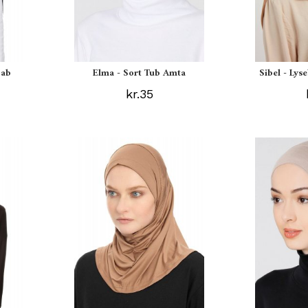
jab
Elma - Sort Tub Amta
Sibel - Lys
kr.35