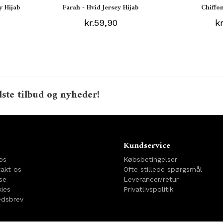
y Hijab
Farah - Hvid Jersey Hijab
Chiffon
kr.59,90
k
ste tilbud og nyheder!
o
Kundservice
os
Købsbetingelser
akt os
Ofte stillede spørgsmål
se
Leverancer/retur
ies
Privatlivspolitik
dsbrev