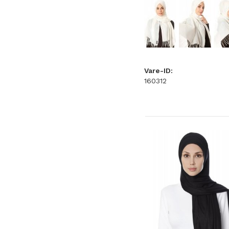
Vare-ID:
160312