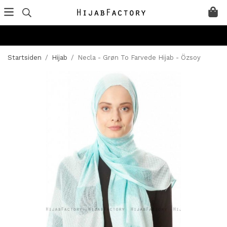
Startsiden
/
Hijab
/
Necla - Grøn To Farvede Hijab - Özsoy