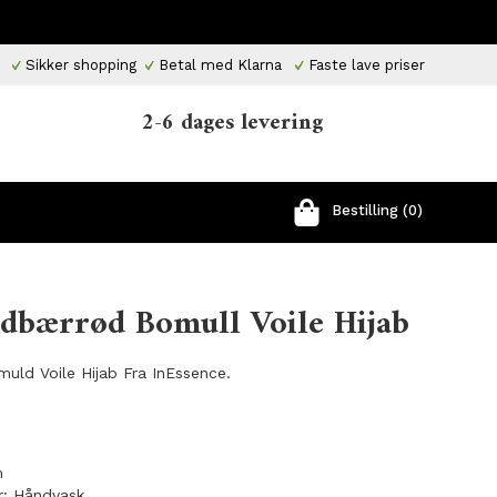
Sikker shopping
Betal med Klarna
Faste lave priser
2-6 dages levering
Bestilling (0)
ndbærrød Bomull Voile Hijab
uld Voile Hijab Fra InEssence.
m
r: Håndvask