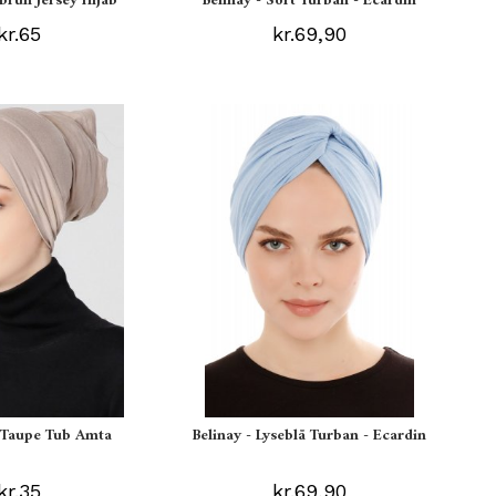
ebrun Jersey Hijab
Belinay - Sort Turban - Ecardin
kr.65
kr.69,90
s Taupe Tub Amta
Belinay - Lyseblå Turban - Ecardin
kr.35
kr.69,90