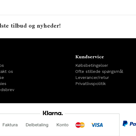
ste tilbud og nyheder!
o
Kundservice
os
Købsbetingelser
akt os
Ofte stillede spørgsmål
se
Leverancer/retur
ies
Privatlivspolitik
dsbrev