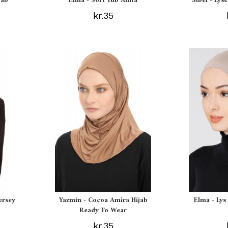
jab
Elma - Sort Tub Amta
Sibel - Lys
kr.35
ersey
Yazmin - Cocoa Amira Hijab
Elma - Ly
Ready To Wear
kr.35