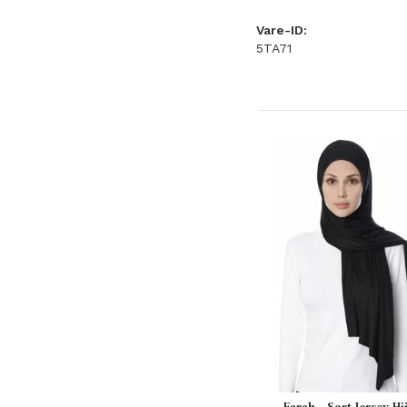
Vare-ID:
5TA71