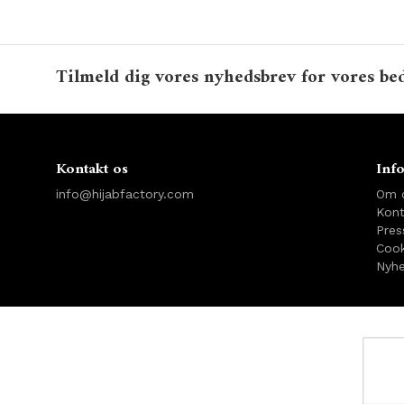
Tilmeld dig vores nyhedsbrev for vores bed
Kontakt os
Inf
info@hijabfactory.com
Om 
Kont
Pres
Cook
Nyhe