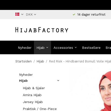
14 dager returfrist
Nyheder
Hijab
Accessories
Bestsellere
Br
Startsiden
/
Hijab
/
Red Risk - Hindbærrød Bomull Voile Hija
Nyheder
Hijab
Hijab & Sjaler
Amira Hijab
Jersey Hijab
Praktisk / One-Piece