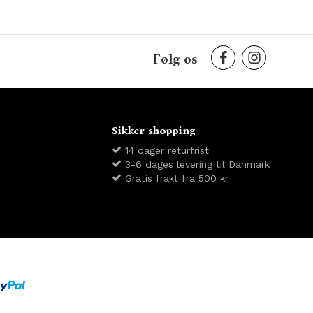
Følg os
Sikker shopping
14 dager returfrist
3-6 dages levering til Danmark
Gratis frakt fra 500 kr