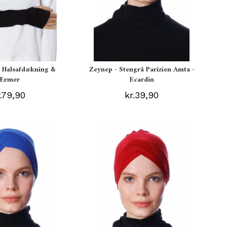
t Halsafdækning &
Zeynep - Stengrå Parizien Amta -
Ærmer
Ecardin
r.79,90
kr.39,90