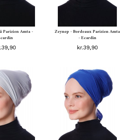
å Parizien Amta -
Zeynep - Bordeaux Parizien Amta
Ecardin
- Ecardin
r.39,90
kr.39,90