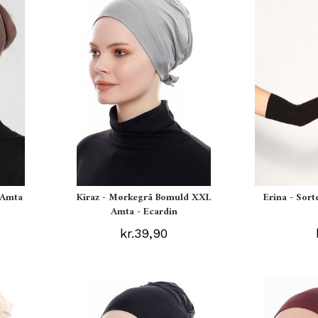
 Amta
Kiraz - Mørkegrå Bomuld XXL
Erina - Sor
Amta - Ecardin
kr.39,90