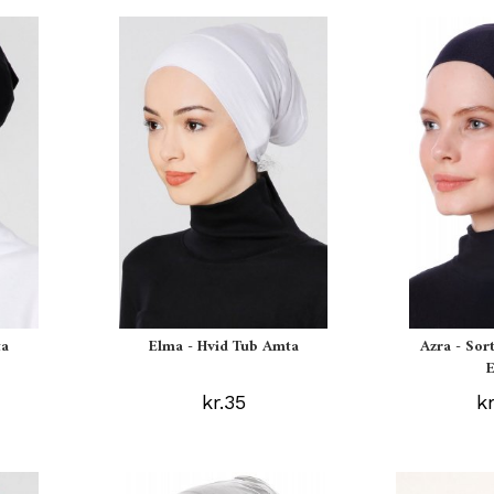
ta
Elma - Hvid Tub Amta
Azra - Sor
kr.35
k