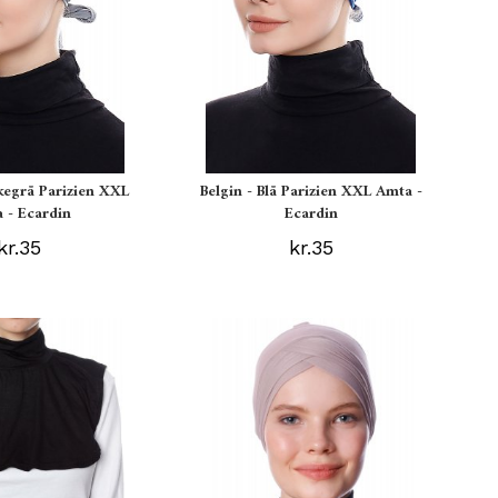
kegrå Parizien XXL
Belgin - Blå Parizien XXL Amta -
 - Ecardin
Ecardin
kr.35
kr.35