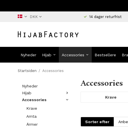
14 dager returfrist
Nyheder
Hijab
Accessories
Bestsellere
Br
Startsiden
/
Accessories
Accessories
Nyheder
Hijab
Krave
Accessories
Krave
Amta
Sorter efter
Ärmer