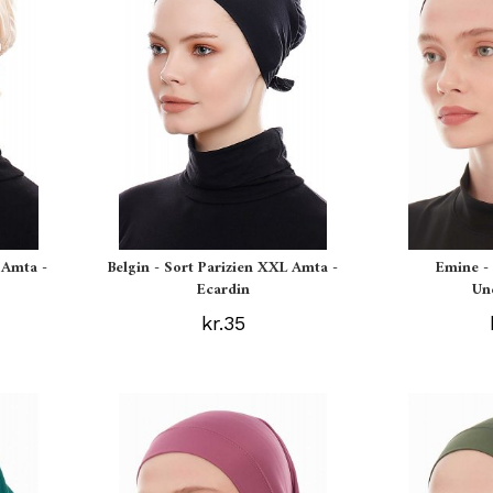
 Amta -
Belgin - Sort Parizien XXL Amta -
Emine -
Ecardin
Un
kr.35