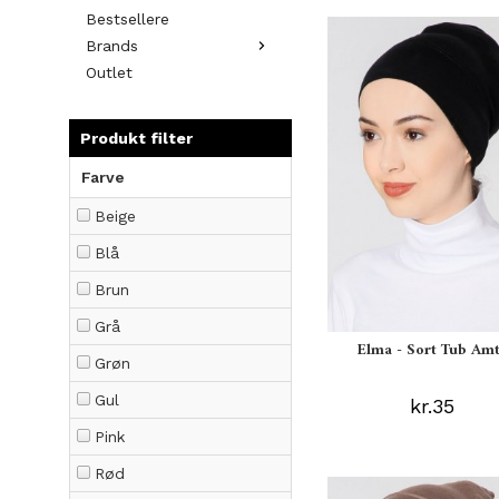
Bestsellere
Brands
Outlet
Produkt filter
Farve
Beige
Blå
Brun
Grå
Elma - Sort Tub Am
Grøn
Gul
kr.35
Pink
Rød