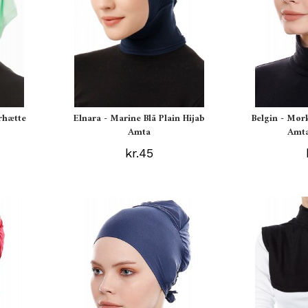
rhætte
Elnara - Marine Blå Plain Hijab
Belgin - Mør
Amta
Amta
kr.45