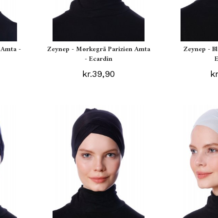
 Amta -
Zeynep - Mørkegrå Parizien Amta
Zeynep - Bl
- Ecardin
kr.39,90
k