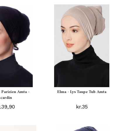
t Parizien Amta -
Elma - Lys Taupe Tub Amta
Ecardin
r.39,90
kr.35