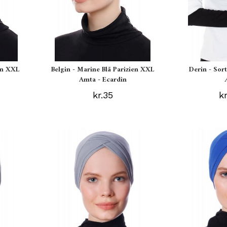
en XXL
Belgin - Marine Blå Parizien XXL
Derin - Sor
Amta - Ecardin
kr.35
k