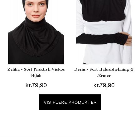
Zeliha - Sort Praktisk Viskos
Derin - Sort Halsafdækning &
Hijab
Ærmer
kr.79,90
kr.79,90
VIS FLERE PRODUKTER