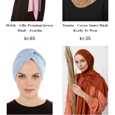
Melek - Lilla Premium Jersey
Yazmin - Cocoa Amira Hijab
Hijab - Ecardin
Ready To Wear
kr.65
kr.35