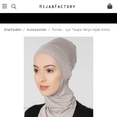
Startsiden
/
Accessories
/
Funda - Lys Taupe Ninja Hijab Amta