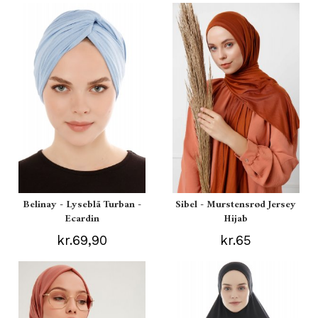
Belinay - Lyseblå Turban -
Sibel - Murstensrød Jersey
Ecardin
Hijab
kr.69,90
kr.65