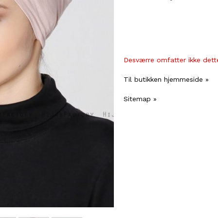
Desværre omfatter ikke dette
Til butikken hjemmeside »
Sitemap »