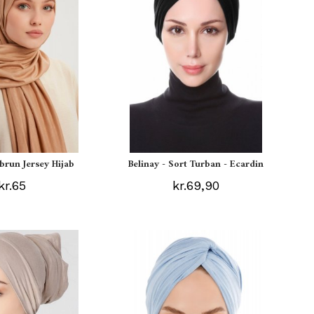
ebrun Jersey Hijab
Belinay - Sort Turban - Ecardin
kr.65
kr.69,90