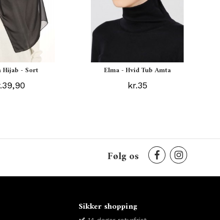
 Hijab - Sort
Elma - Hvid Tub Amta
r.39,90
kr.35
Følg os
Sikker shopping
14 dager returfrist