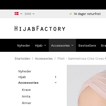
14 dager returfrist
Nyheder
Hijab
Accessories
Bestsellere
Br
Startsiden
/
Accessories
/
Pileli - Gammelrosa Criss Cross
Nyheder
Hijab
Accessories
Krave
Amta
Ärmer