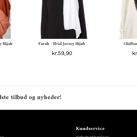
y Hijab
Farah - Hvid Jersey Hijab
Chiffon
kr.59,90
k
ste tilbud og nyheder!
o
Kundservice
os
Købsbetingelser