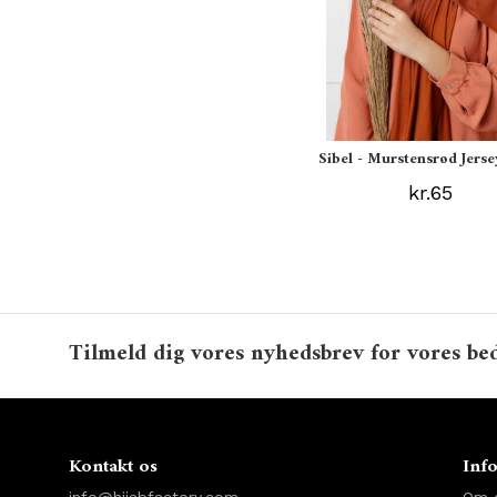
Sibel - Murstensrød Jerse
kr.65
Tilmeld dig vores nyhedsbrev for vores bed
Kontakt os
Inf
info@hijabfactory.com
Om 