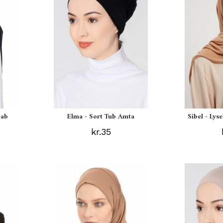
jab
Elma - Sort Tub Amta
Sibel - Lys
kr.35