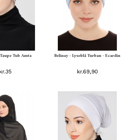
s Taupe Tub Amta
Belinay - Lyseblå Turban - Ecardin
kr.35
kr.69,90