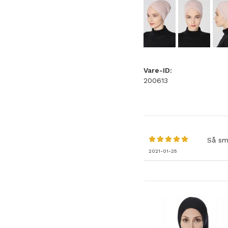
Vare-ID:
200613
Så sm
2021-01-25