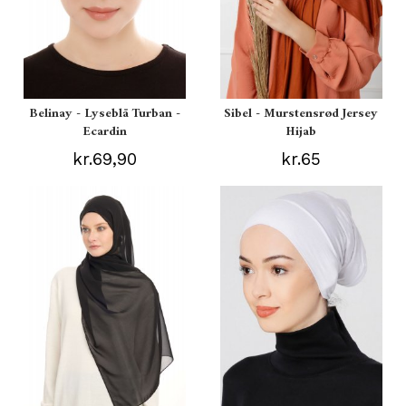
Belinay - Lyseblå Turban -
Sibel - Murstensrød Jersey
Ecardin
Hijab
kr.69,90
kr.65