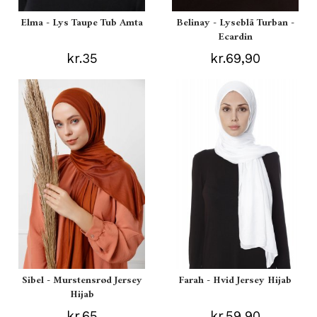
Elma - Lys Taupe Tub Amta
Belinay - Lyseblå Turban -
Ecardin
kr.35
kr.69,90
Sibel - Murstensrød Jersey
Farah - Hvid Jersey Hijab
Hijab
kr.65
kr.59,90