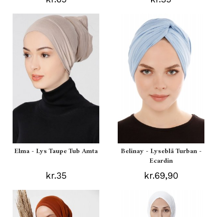
Elma - Lys Taupe Tub Amta
Belinay - Lyseblå Turban -
Ecardin
kr.35
kr.69,90