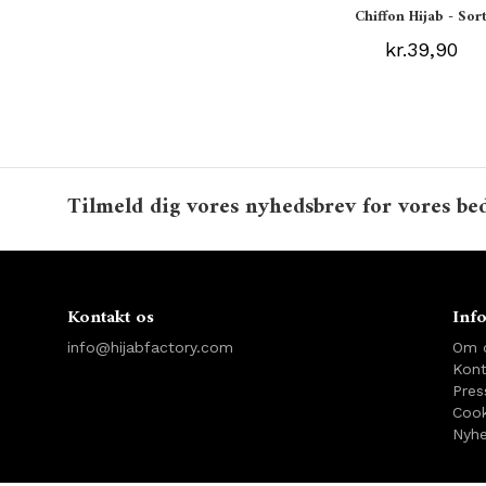
Chiffon Hijab - Sor
kr.39,90
Tilmeld dig vores nyhedsbrev for vores bed
Kontakt os
Inf
info@hijabfactory.com
Om 
Kont
Pres
Cook
Nyhe