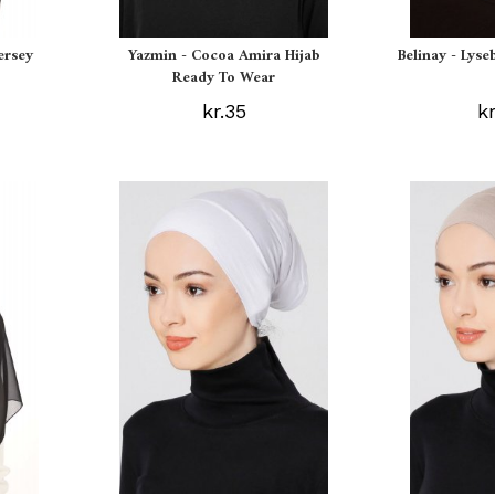
ersey
Yazmin - Cocoa Amira Hijab
Belinay - Lyse
Ready To Wear
kr.35
k