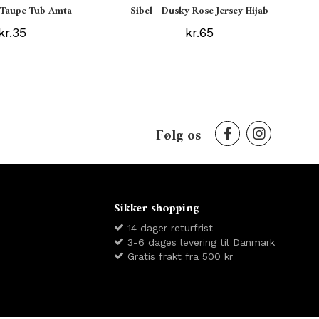
s Taupe Tub Amta
Sibel - Dusky Rose Jersey Hijab
kr.35
kr.65
Følg os
Sikker shopping
14 dager returfrist
3-6 dages levering til Danmark
Gratis frakt fra 500 kr