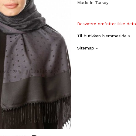
Made In Turkey
Desværre omfatter ikke dette
Til butikken hjemmeside »
Sitemap »