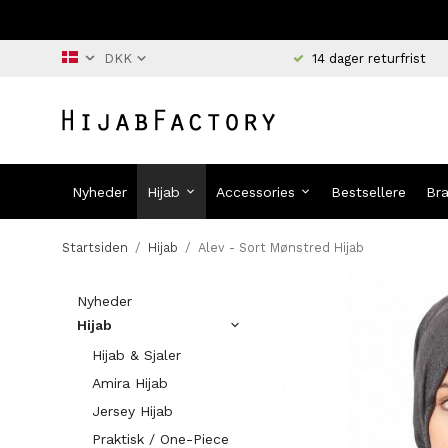
14 dager returfrist
Nyheder
Hijab
Accessories
Bestsellere
Br
Startsiden
/
Hijab
/
Alev - Sort Mønstred Hijab
Nyheder
Hijab
Hijab & Sjaler
Amira Hijab
Jersey Hijab
Praktisk / One-Piece