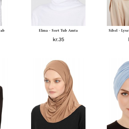
jab
Elma - Sort Tub Amta
Sibel - Lys
kr.35