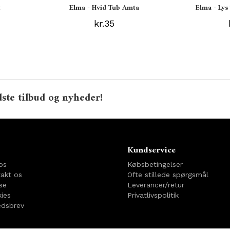
t
Elma - Hvid Tub Amta
Elma - Ly
kr.35
ste tilbud og nyheder!
o
Kundservice
os
Købsbetingelser
akt os
Ofte stillede spørgsmål
se
Leverancer/retur
ies
Privatlivspolitik
dsbrev