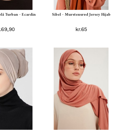
blå Turban - Ecardin
Sibel - Murstensrød Jersey Hijab
r.69,90
kr.65