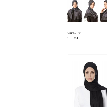
Vare-ID:
130051