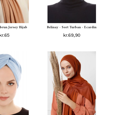
ebrun Jersey Hijab
Belinay - Sort Turban - Ecardin
kr.65
kr.69,90