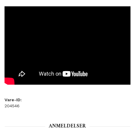
Vare-ID:
204546
ANMELDELSER