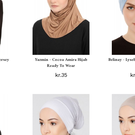
ersey
Yazmin - Cocoa Amira Hijab
Belinay - Lyse
Ready To Wear
kr.35
k