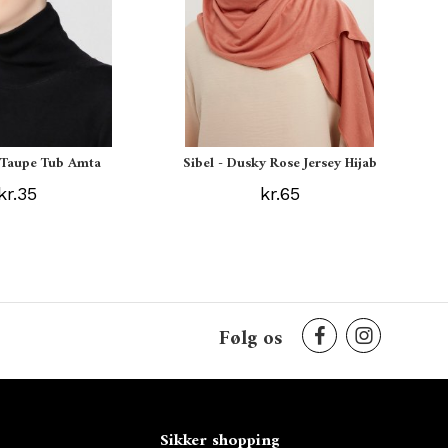
s Taupe Tub Amta
Sibel - Dusky Rose Jersey Hijab
kr.35
kr.65
Følg os
Sikker shopping