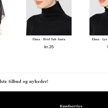
t
Elma - Hvid Tub Amta
Elma - Ly
kr.35
ste tilbud og nyheder!
o
Kundservice