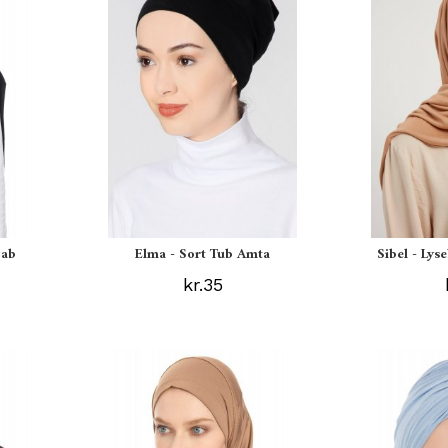
jab
Elma - Sort Tub Amta
Sibel - Lys
kr.35