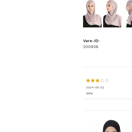
Vare-ID:
200938
2024-05-22
Sofia