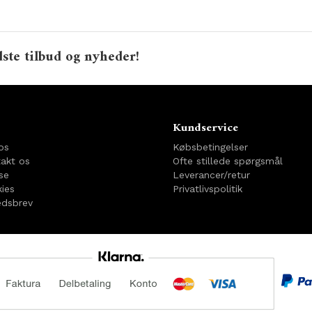
ste tilbud og nyheder!
o
Kundservice
os
Købsbetingelser
akt os
Ofte stillede spørgsmål
se
Leverancer/retur
ies
Privatlivspolitik
dsbrev