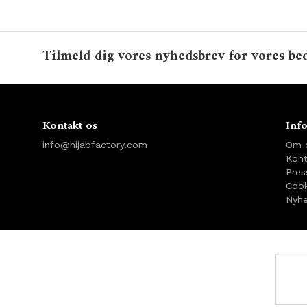
Tilmeld dig vores nyhedsbrev for vores bed
Kontakt os
Inf
info@hijabfactory.com
Om 
Kont
Pres
Cook
Nyhe