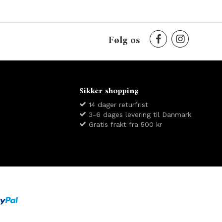
Følg os
Sikker shopping
14 dager returfrist
3-6 dages levering til Danmark
Gratis frakt fra 500 kr