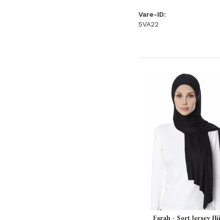
Vare-ID:
5VA22
Farah - Sort Jersey Hi