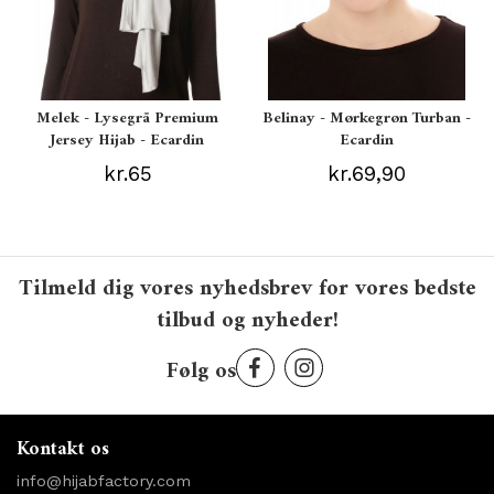
Melek - Lysegrå Premium
Belinay - Mørkegrøn Turban -
Jersey Hijab - Ecardin
Ecardin
kr.65
kr.69,90
Tilmeld dig vores nyhedsbrev for vores bedste
tilbud og nyheder!
Følg os
Kontakt os
info@hijabfactory.com