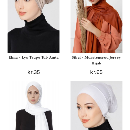
Elma - Lys Taupe Tub Amta
Sibel - Murstensrød Jersey
Hijab
kr.35
kr.65