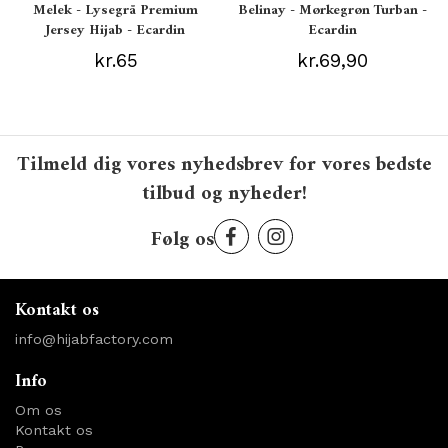
Melek - Lysegrå Premium
Belinay - Mørkegrøn Turban -
Jersey Hijab - Ecardin
Ecardin
kr.65
kr.69,90
Tilmeld dig vores nyhedsbrev for vores bedste
tilbud og nyheder!
Følg os
Kontakt os
info@hijabfactory.com
Info
Om os
Kontakt os