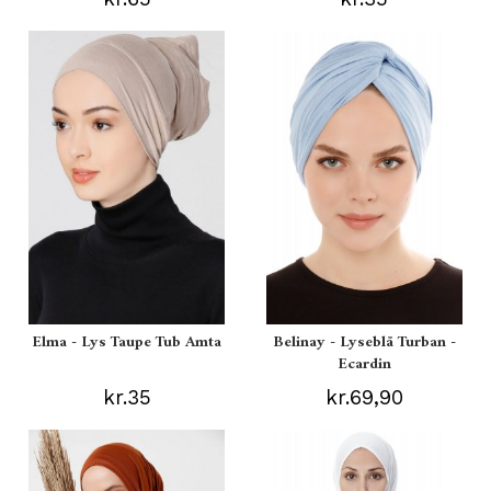
Elma - Lys Taupe Tub Amta
Belinay - Lyseblå Turban -
Ecardin
kr.35
kr.69,90