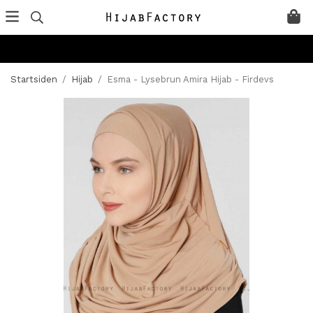
Startsiden
/
Hijab
/
Esma - Lysebrun Amira Hijab - Firdevs