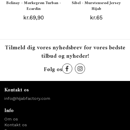
Belinay - Mørkegrøn Turban -
Sibel - Murstensrød Jersey
Ecardin
Hijab
kr.69,90
kr.65
Tilmeld dig vores nyhedsbrev for vores bedste
tilbud og nyheder!
Følg os
Kontakt os
info@hijabfactory.com
Info
Om os
Kontakt os