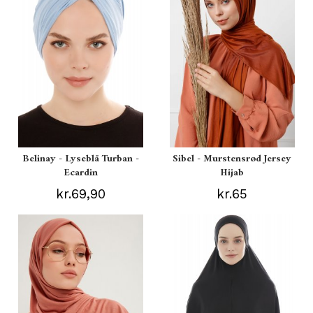
Belinay - Lyseblå Turban -
Sibel - Murstensrød Jersey
Ecardin
Hijab
kr.69,90
kr.65