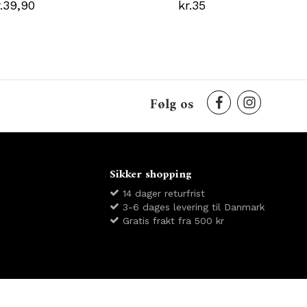
r.39,90
kr.35
Følg os
Sikker shopping
14 dager returfrist
3-6 dages levering til Danmark
Gratis frakt fra 500 kr