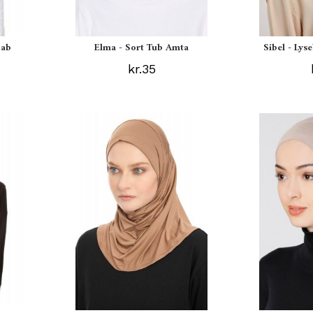
jab
Elma - Sort Tub Amta
Sibel - Lys
kr.35