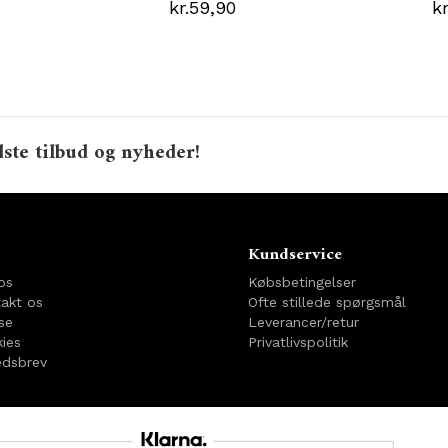
kr.59,90
k
ste tilbud og nyheder!
o
Kundservice
os
Købsbetingelser
akt os
Ofte stillede spørgsmål
se
Leverancer/retur
ies
Privatlivspolitik
dsbrev