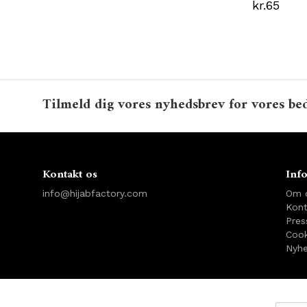
kr.65
Tilmeld dig vores nyhedsbrev for vores bed
Kontakt os
Inf
info@hijabfactory.com
Om 
Kont
Pres
Cook
Nyhe