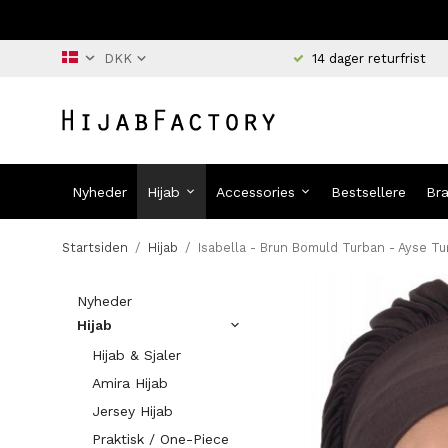
14 dager returfrist
Nyheder
Hijab
Accessories
Bestsellere
Br
Startsiden
/
Hijab
/
Isabella - Brun Bomuld Turban - Ayse T
Nyheder
Hijab
Hijab & Sjaler
Amira Hijab
Jersey Hijab
Praktisk / One-Piece