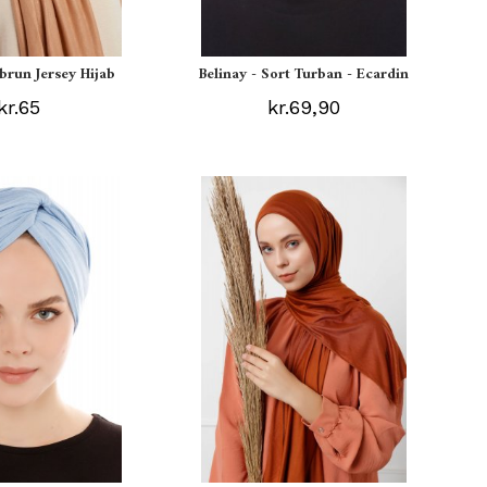
ebrun Jersey Hijab
Belinay - Sort Turban - Ecardin
kr.65
kr.69,90