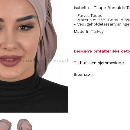
Isabella - Taupe Bomulds T
- Farve: Taupe
- Materiale: 95% Bomuld 5%
- Vedligeholdelsesanvisninge
Made In Turkey
Desværre omfatter ikke dette
Til butikken hjemmeside »
Sitemap »