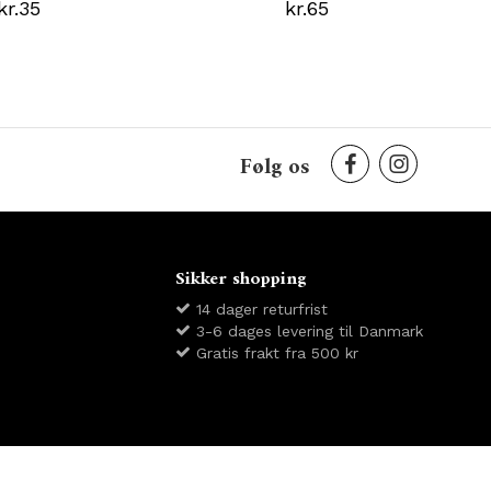
kr.35
kr.65
Følg os
Sikker shopping
14 dager returfrist
3-6 dages levering til Danmark
Gratis frakt fra 500 kr