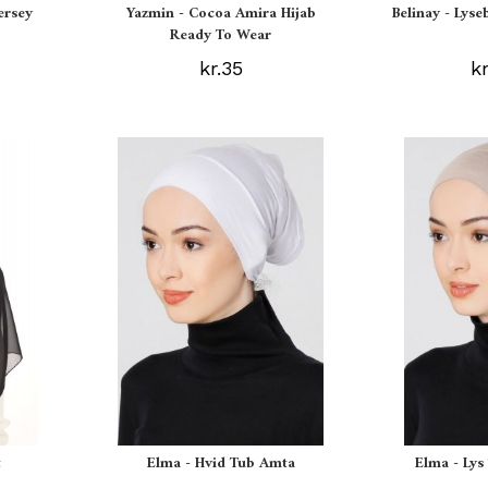
ersey
Yazmin - Cocoa Amira Hijab
Belinay - Lyse
Ready To Wear
kr.35
k
t
Elma - Hvid Tub Amta
Elma - Ly