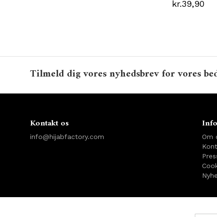
kr.39,90
Tilmeld dig vores nyhedsbrev for vores bed
Kontakt os
Inf
info@hijabfactory.com
Om 
Kont
Pres
Cook
Nyhe