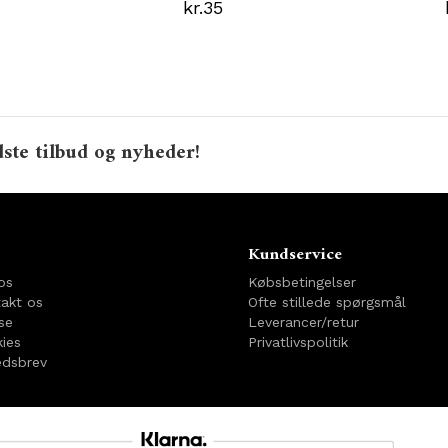
kr.35
ste tilbud og nyheder!
o
Kundservice
os
Købsbetingelser
akt os
Ofte stillede spørgsmål
se
Leverancer/retur
ies
Privatlivspolitik
dsbrev