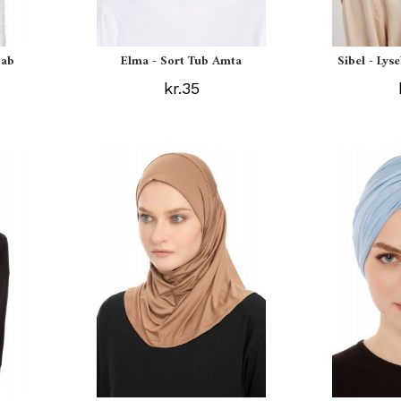
jab
Elma - Sort Tub Amta
Sibel - Lys
kr.35