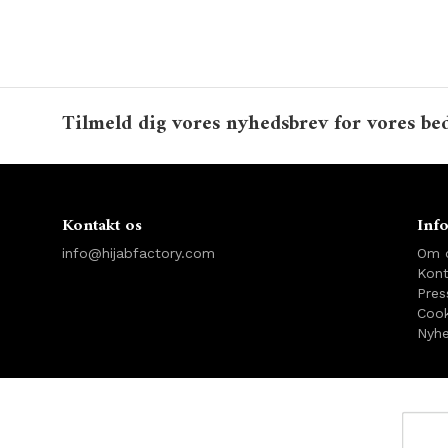
Tilmeld dig vores nyhedsbrev for vores bed
Kontakt os
Inf
info@hijabfactory.com
Om 
Kont
Pres
Cook
Nyhe