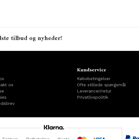
ste tilbud og nyheder!
o
Kundservice
os
Købsbetingelser
akt os
Ofte stillede spørgsmål
se
Leverancer/retur
ies
Privatlivspolitik
dsbrev