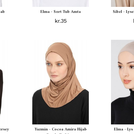
jab
Elma - Sort Tub Amta
Sibel - Lys
kr.35
ersey
Yazmin - Cocoa Amira Hijab
Elma - Ly