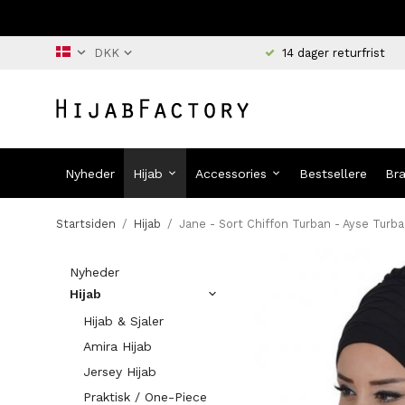
14 dager returfrist
Nyheder
Hijab
Accessories
Bestsellere
Br
Startsiden
/
Hijab
/
Jane - Sort Chiffon Turban - Ayse Turb
Nyheder
Hijab
Hijab & Sjaler
Amira Hijab
Jersey Hijab
Praktisk / One-Piece