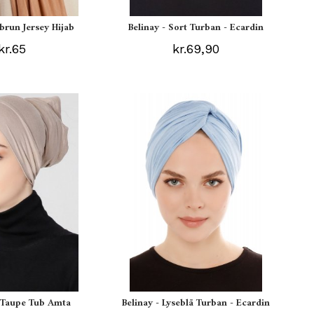
ebrun Jersey Hijab
Belinay - Sort Turban - Ecardin
kr.65
kr.69,90
s Taupe Tub Amta
Belinay - Lyseblå Turban - Ecardin