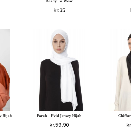
Ready To Wear
kr.35
y Hijab
Farah - Hvid Jersey Hijab
Chiffon
kr.59,90
k