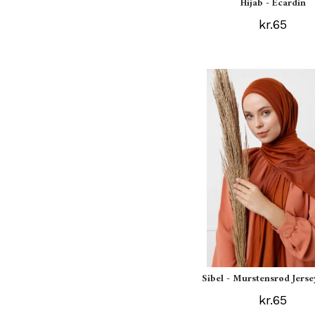
Hijab - Ecardin
kr.65
Sibel - Murstensrød Jerse
kr.65