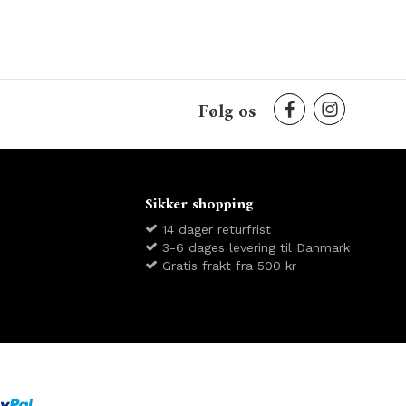
Følg os
Sikker shopping
14 dager returfrist
3-6 dages levering til Danmark
Gratis frakt fra 500 kr