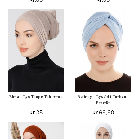
Elma - Lys Taupe Tub Amta
Belinay - Lyseblå Turban -
Ecardin
kr.35
kr.69,90