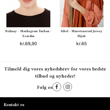
Belinay - Mørkegrøn Turban -
Sibel - Murstensrød Jersey
Ecardin
Hijab
kr.69,90
kr.65
Tilmeld dig vores nyhedsbrev for vores bedste
tilbud og nyheder!
Følg os
Kontakt os