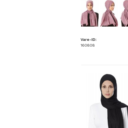
Vare-ID:
160808