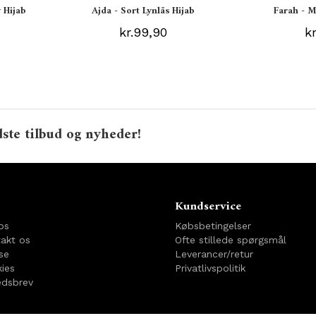
 Hijab
Ajda - Sort Lynlås Hijab
Farah - M
kr.99,90
k
ste tilbud og nyheder!
o
Kundservice
os
Købsbetingelser
akt os
Ofte stillede spørgsmål
se
Leverancer/retur
ies
Privatlivspolitik
dsbrev