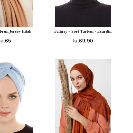
ebrun Jersey Hijab
Belinay - Sort Turban - Ecardin
kr.65
kr.69,90