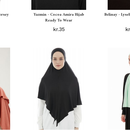
ersey
Yazmin - Cocoa Amira Hijab
Belinay - Lyse
Ready To Wear
kr.35
k