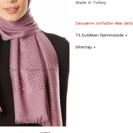
Made In Turkey
Desværre omfatter ikke dette
Til butikken hjemmeside »
Sitemap »