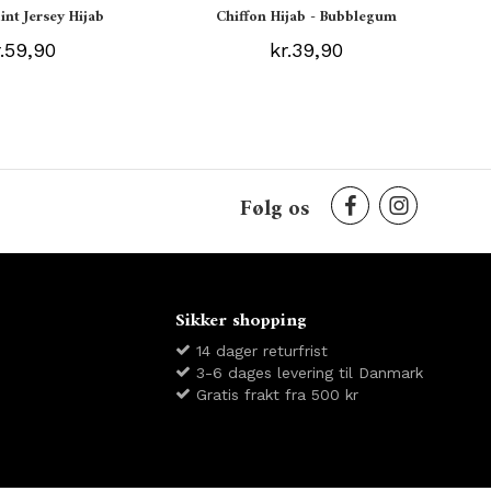
int Jersey Hijab
Chiffon Hijab - Bubblegum
r.59,90
kr.39,90
Følg os
Sikker shopping
14 dager returfrist
3-6 dages levering til Danmark
Gratis frakt fra 500 kr