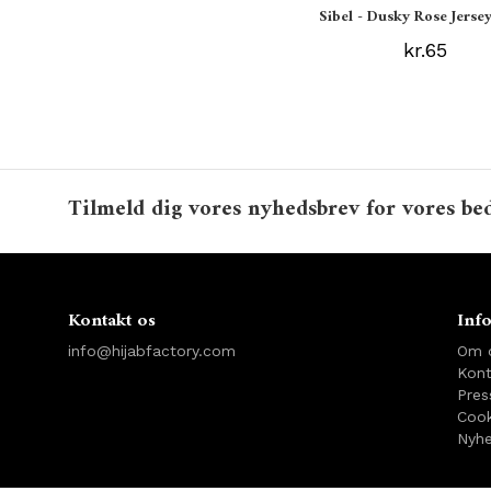
Sibel - Dusky Rose Jersey
kr.65
Tilmeld dig vores nyhedsbrev for vores bed
Kontakt os
Inf
info@hijabfactory.com
Om 
Kont
Pres
Cook
Nyhe