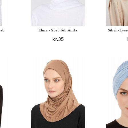
jab
Elma - Sort Tub Amta
Sibel - Lys
kr.35