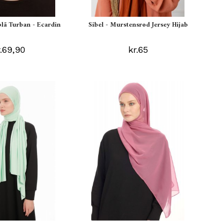
blå Turban - Ecardin
Sibel - Murstensrød Jersey Hijab
r.69,90
kr.65