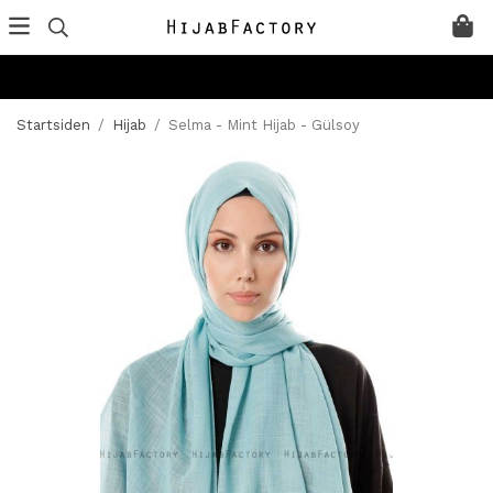
Startsiden
/
Hijab
/
Selma - Mint Hijab - Gülsoy