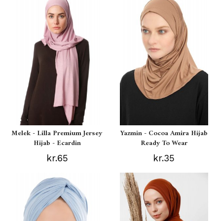
Melek - Lilla Premium Jersey
Yazmin - Cocoa Amira Hijab
Hijab - Ecardin
Ready To Wear
kr.65
kr.35