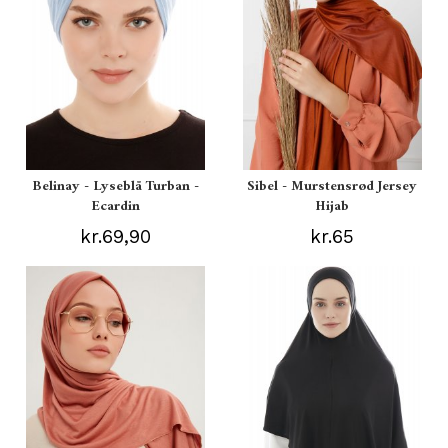
Belinay - Lyseblå Turban -
Sibel - Murstensrød Jersey
Ecardin
Hijab
kr.69,90
kr.65