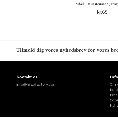
Sibel - Murstensrød Jerse
kr.65
Tilmeld dig vores nyhedsbrev for vores bed
Kontakt os
Inf
info@hijabfactory.com
Om 
Kont
Pres
Cook
Nyhe