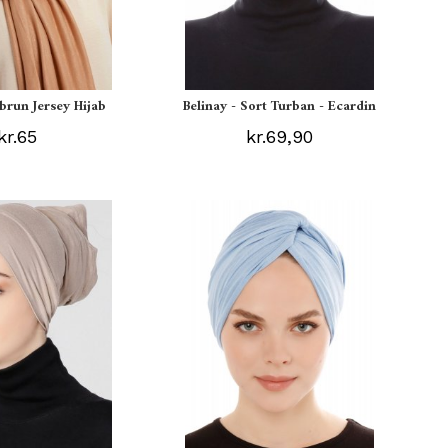
ebrun Jersey Hijab
Belinay - Sort Turban - Ecardin
kr.65
kr.69,90