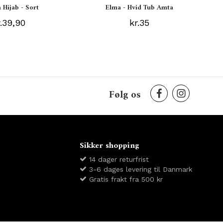
 Hijab - Sort
Elma - Hvid Tub Amta
r.39,90
kr.35
Følg os
Sikker shopping
14 dager returfrist
3-6 dages levering til Danmark
Gratis frakt fra 500 kr