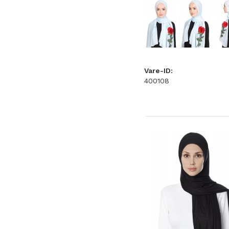
Vare-ID:
400108