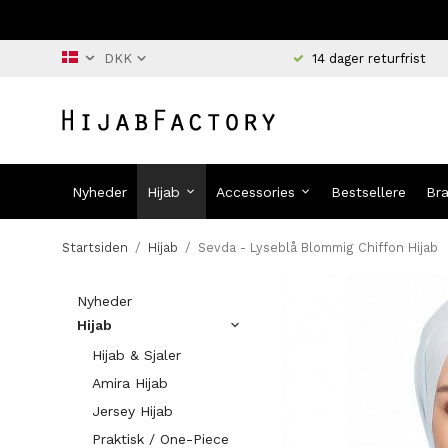
14 dager returfrist
Nyheder
Hijab
Accessories
Bestsellere
Br
Startsiden
/
Hijab
/
Sevda - Lyseblå Blommig Chiffon Hijab
Nyheder
Hijab
Hijab & Sjaler
Amira Hijab
Jersey Hijab
Praktisk / One-Piece