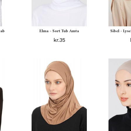
jab
Elma - Sort Tub Amta
Sibel - Lys
kr.35