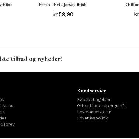
y Hijab
Farah - Hvid Jersey Hijab
Chiffon
kr.59,90
k
ste tilbud og nyheder!
o
Kundservice
os
Købsbetingelser
akt os
Ofte stillede spørgsmål
se
Leverancer/retur
ies
Privatlivspolitik
dsbrev