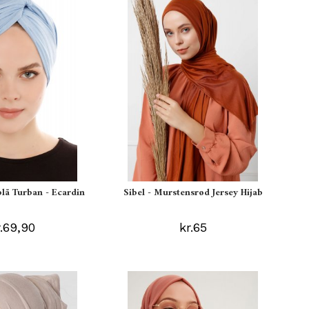
blå Turban - Ecardin
Sibel - Murstensrød Jersey Hijab
r.69,90
kr.65