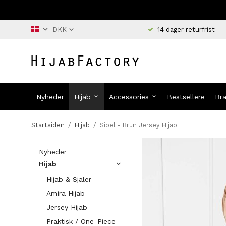
14 dager returfrist
Nyheder
Hijab
Accessories
Bestsellere
Br
Startsiden
/
Hijab
/
Sibel - Brun Jersey Hijab
Nyheder
Hijab
Hijab & Sjaler
Amira Hijab
Jersey Hijab
Praktisk / One-Piece