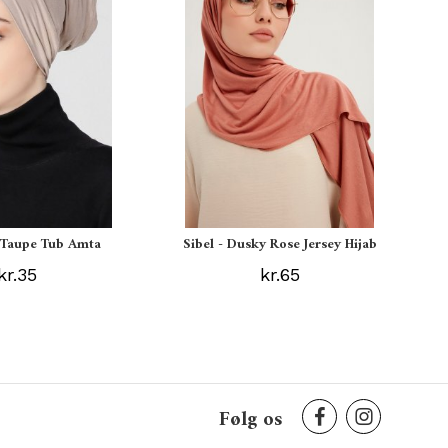
s Taupe Tub Amta
Sibel - Dusky Rose Jersey Hijab
kr.35
kr.65
Følg os