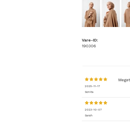
Vare-ID:
190306
Meget
2025-11-17
Sonita
2023-10-07
Sarah