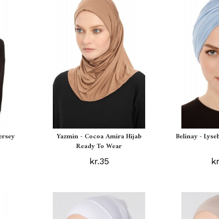
ersey
Yazmin - Cocoa Amira Hijab
Belinay - Lyse
Ready To Wear
kr.35
k