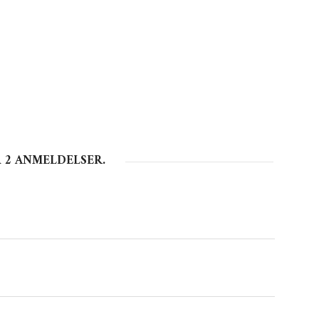
Å
2
ANMELDELSER.