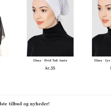
t
Elma - Hvid Tub Amta
Elma - Ly
kr.35
ste tilbud og nyheder!