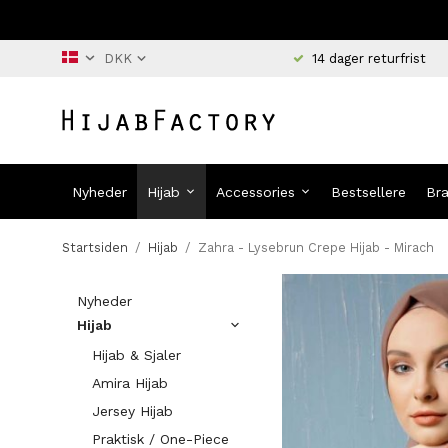
14 dager returfrist
Nyheder
Hijab
Accessories
Bestsellere
Br
Startsiden
/
Hijab
/
Zahra - Lysebrun Crepe Hijab - Mirach
Nyheder
Hijab
Hijab & Sjaler
Amira Hijab
Jersey Hijab
Praktisk / One-Piece