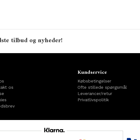
ste tilbud og nyheder!
o
Kundservice
os
Købsbetingelser
akt os
Ofte stillede spørgsmål
se
Leverancer/retur
ies
Privatlivspolitik
dsbrev