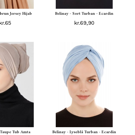
ebrun Jersey Hijab
Belinay - Sort Turban - Ecardin
kr.65
kr.69,90
s Taupe Tub Amta
Belinay - Lyseblå Turban - Ecardin