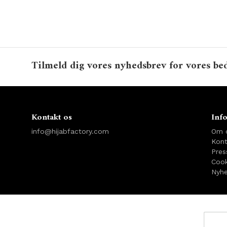
Tilmeld dig vores nyhedsbrev for vores bed
Kontakt os
Inf
info@hijabfactory.com
Om 
Kont
Pres
Cook
Nyhe