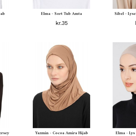
jab
Elma - Sort Tub Amta
Sibel - Lys
kr.35
ersey
Yazmin - Cocoa Amira Hijab
Elma - Ly