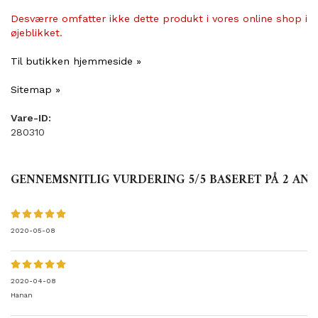
Desværre omfatter ikke dette produkt i vores online shop i
øjeblikket.
Til butikken hjemmeside »
Sitemap »
Vare-ID:
280310
GENNEMSNITLIG VURDERING
5
/5 BASERET PÅ
2
ANM
2020-05-08
2020-04-08
Hanan