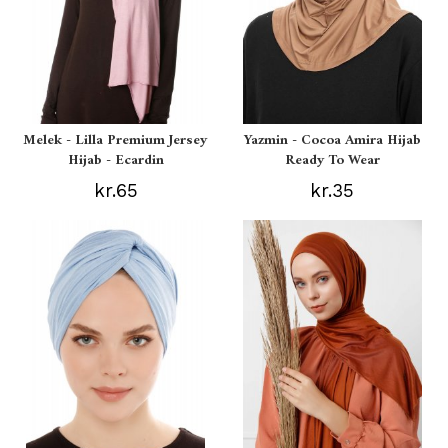
Melek - Lilla Premium Jersey
Yazmin - Cocoa Amira Hijab
Hijab - Ecardin
Ready To Wear
kr.65
kr.35