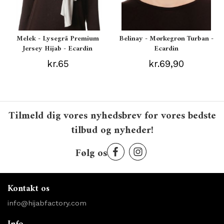
Melek - Lysegrå Premium
Belinay - Mørkegrøn Turban -
Jersey Hijab - Ecardin
Ecardin
kr.65
kr.69,90
Tilmeld dig vores nyhedsbrev for vores bedste
tilbud og nyheder!
Følg os
Kontakt os
info@hijabfactory.com