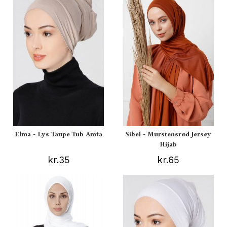
Elma - Lys Taupe Tub Amta
Sibel - Murstensrød Jersey
Hijab
kr.35
kr.65