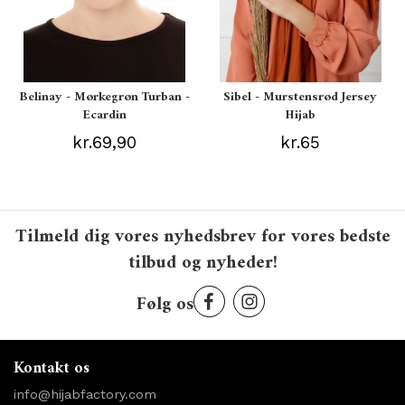
Belinay - Mørkegrøn Turban -
Sibel - Murstensrød Jersey
Ecardin
Hijab
kr.69,90
kr.65
Tilmeld dig vores nyhedsbrev for vores bedste
tilbud og nyheder!
Følg os
Kontakt os
info@hijabfactory.com