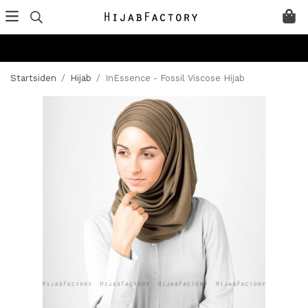
Startsiden
/
Hijab
/
InEssence - Fossil Viscose Hijab