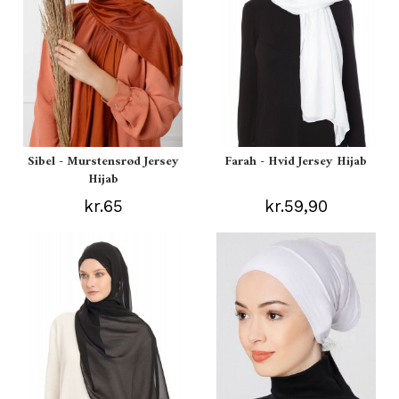
Sibel - Murstensrød Jersey
Farah - Hvid Jersey Hijab
Hijab
kr.65
kr.59,90