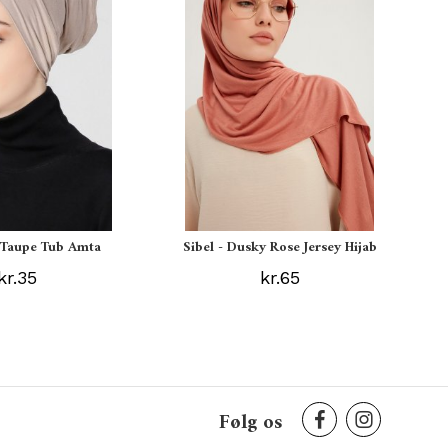
s Taupe Tub Amta
Sibel - Dusky Rose Jersey Hijab
kr.35
kr.65
Følg os