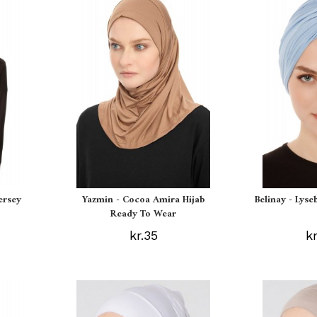
ersey
Yazmin - Cocoa Amira Hijab
Belinay - Lyse
Ready To Wear
kr.35
k