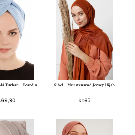
blå Turban - Ecardin
Sibel - Murstensrød Jersey Hijab
r.69,90
kr.65