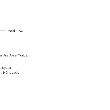
nmark med DAO
n Fra Ayse Turban.
 Lycra
r: Håndvask