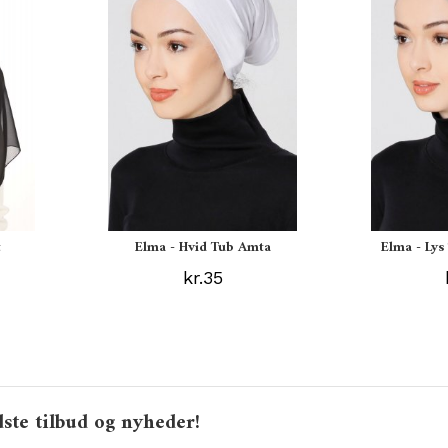
t
Elma - Hvid Tub Amta
Elma - Ly
kr.35
ste tilbud og nyheder!