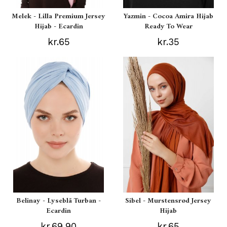
Melek - Lilla Premium Jersey
Yazmin - Cocoa Amira Hijab
Hijab - Ecardin
Ready To Wear
kr.65
kr.35
Belinay - Lyseblå Turban -
Sibel - Murstensrød Jersey
Ecardin
Hijab
kr.69,90
kr.65