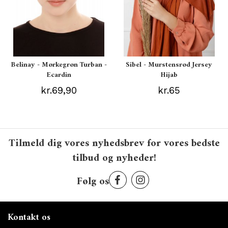
Belinay - Mørkegrøn Turban -
Sibel - Murstensrød Jersey
Ecardin
Hijab
kr.69,90
kr.65
Tilmeld dig vores nyhedsbrev for vores bedste
tilbud og nyheder!
Følg os
Kontakt os