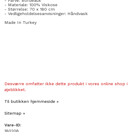
- Farve: Bordeaux
- Materiale: 100
% Viskose
- Størrelse: 70 x 180 cm
- Vedligeholdelsesanvisninger: Håndvask
Made In Turkey
Desværre omfatter ikke dette produkt i vores online shop i
øjeblikket.
Til butikken hjemmeside »
Sitemap »
Vare-ID:
180208