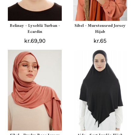
Belinay - Lyseblå Turban -
Sibel - Murstensrød Jersey
Ecardin
Hijab
kr.69,90
kr.65