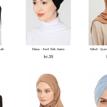
jab
Elma - Sort Tub Amta
Sibel - Lys
kr.35