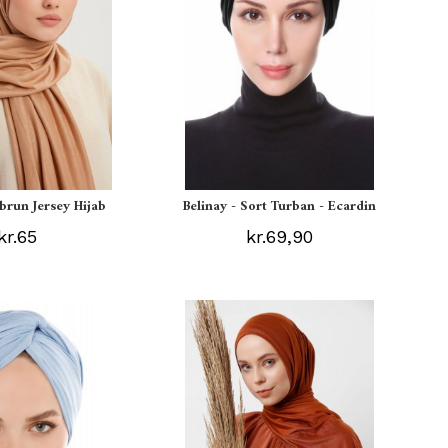
ebrun Jersey Hijab
Belinay - Sort Turban - Ecardin
kr.65
kr.69,90