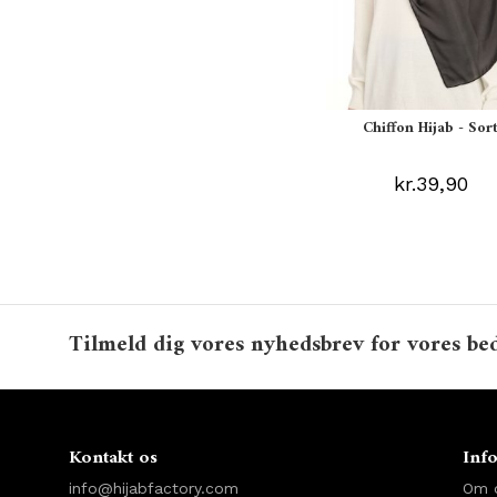
Chiffon Hijab - Sor
kr.39,90
Tilmeld dig vores nyhedsbrev for vores bed
Kontakt os
Inf
info@hijabfactory.com
Om 