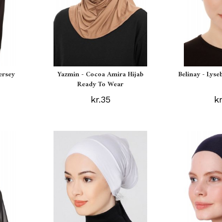
ersey
Yazmin - Cocoa Amira Hijab
Belinay - Lyse
Ready To Wear
kr.35
k