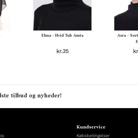
t
Elma - Hvid Tub Amta
Azra - Sor
kr.35
k
ste tilbud og nyheder!
o
Kundservice
os
Købsbetingelser