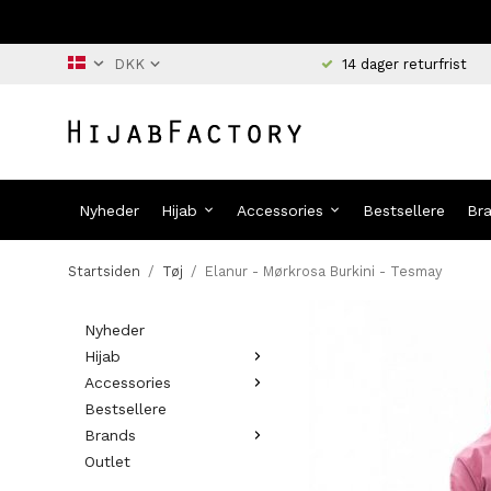
14 dager returfrist
Nyheder
Hijab
Accessories
Bestsellere
Br
Startsiden
/
Tøj
/
Elanur - Mørkrosa Burkini - Tesmay
Nyheder
Hijab
Accessories
Bestsellere
Brands
Outlet