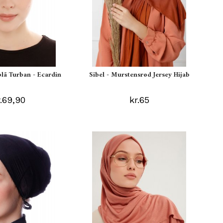
blå Turban - Ecardin
Sibel - Murstensrød Jersey Hijab
r.69,90
kr.65