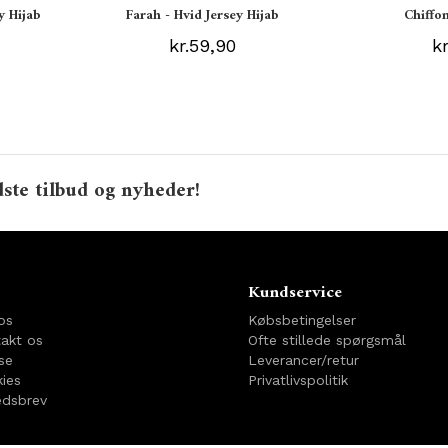
y Hijab
Farah - Hvid Jersey Hijab
Chiffon
kr.59,90
k
ste tilbud og nyheder!
o
Kundservice
os
Købsbetingelser
akt os
Ofte stillede spørgsmål
se
Leverancer/retur
ies
Privatlivspolitik
dsbrev