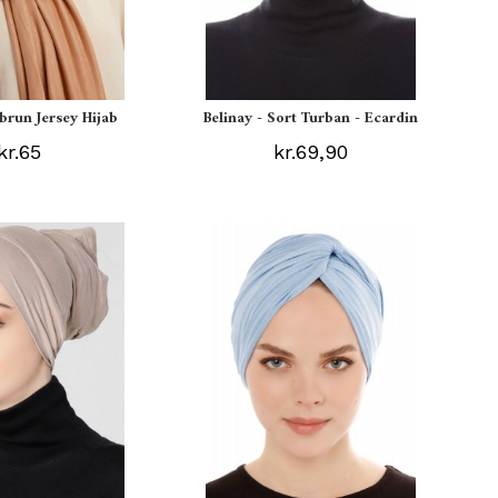
ebrun Jersey Hijab
Belinay - Sort Turban - Ecardin
kr.65
kr.69,90