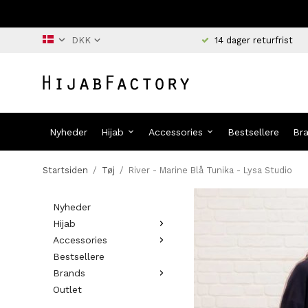
14 dager returfrist
Nyheder
Hijab
Accessories
Bestsellere
Br
Startsiden
/
Tøj
/
River - Marine Blå Tunika - Lysa Studio
Nyheder
Hijab
Accessories
Bestsellere
Brands
Outlet