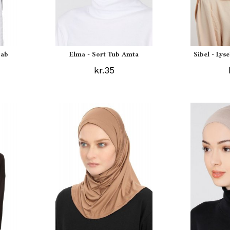
jab
Elma - Sort Tub Amta
Sibel - Lys
kr.35