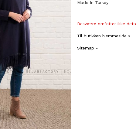
Made In Turkey
Desværre omfatter ikke dette
Til butikken hjemmeside »
Sitemap »