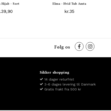
 Hijab - Sort
Elma - Hvid Tub Amta
r.39,90
kr.35
Følg os
Sikker shopping
14 dager returfrist
3-6 dages levering til Danmark
Gratis frakt fra 500 kr