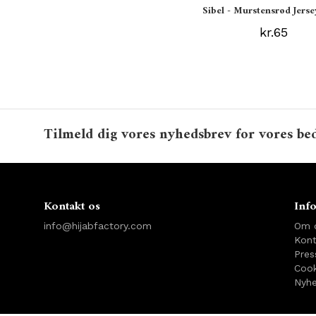
Sibel - Murstensrød Jerse
kr.65
Tilmeld dig vores nyhedsbrev for vores bed
Kontakt os
Inf
info@hijabfactory.com
Om 
Kont
Pres
Cook
Nyhe